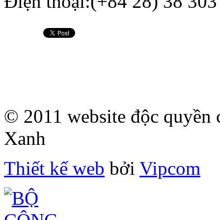
Điện thoại:(+84 28) 38 303
© 2011 website độc quyề
Xanh
Thiết kế web
bởi
Vipcom