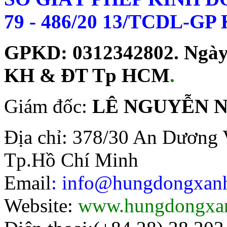
79 - 486/20 13/TCDL-G
GPKD: 0312342802. Ngày c
KH & ĐT Tp HCM
.
Giám đốc:
LÊ NGUYỄN 
Địa chỉ: 378/30 An Dương 
Tp.Hồ Chí Minh
Email
: info@hungdongxa
Website:
www.hungdongxa