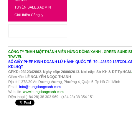
TUYỂN SALES ADMIN
Giới thiệu Công ty
CÔNG TY TNHH MỘT THÀNH VIÊN HỪNG ĐÔNG XANH - GREEN SUNRIS
TRAVEL
SỐ GIẤY PHÉP KINH DOANH LỮ HÀNH QUỐC TẾ: 79 - 486/20 13/TCDL-G
KDLHQT
GPKD: 0312342802. Ngày cấp: 26/06/2013. Nơi cấp: Sở KH & ĐT Tp HCM
.
Giám đốc:
LÊ NGUYỄN NGỌC THANH
Địa chỉ: 378/30 An Dương Vương, Phường 4, Quận 5, Tp.Hồ Chí Minh
Email
: info@hungdongxanh.com
Website:
www.hungdongxanh.com
Điện thoại:(+84 28) 38 303 969 - (+84 28) 38 354 151