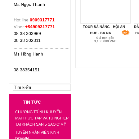
Ms Ngọc Thanh
Hot line
0909317771
Viber:
+84909317771
TOUR ĐÀ NẴNG - HỘI AN -
ĐÀ
08 38 303969
HUẾ - BÀ NÀ
H
Giá trọn gói:
08 38 302311
3,150,000 VND
.
............................................
Ms Hồng Hạnh
08 38354151
TIN TỨC
CHƯƠNG TRÌNH KHUYẾN
MÃI THỰC TẬP VÀ TU NGHIỆP
TẠI KHÁCH SẠN 5 SAO Ở MỸ
TUYỂN NHÂN VIÊN KINH
DOANH