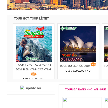
TOUR HOT, TOUR LỄ TẾT
TOUR VŨNG TÀU 2 NGÀY 1
TOUR DU LỊCH ÚC 2019
TO
ĐÊM: BIỂN XANH CÁT VÀNG
ND
Giá: 39,990,000 VND
Giá: 775,000 VND
TOUR ĐÀ NẴNG - HỘI AN - HUẾ
.
............................................