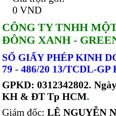
0 VND
CÔNG TY TNHH MỘT
ĐÔNG XANH - GREE
SỐ GIẤY PHÉP KINH 
79 - 486/20 13/TCDL-G
GPKD: 0312342802. Ngày c
KH & ĐT Tp HCM
.
Giám đốc:
LÊ NGUYỄN 