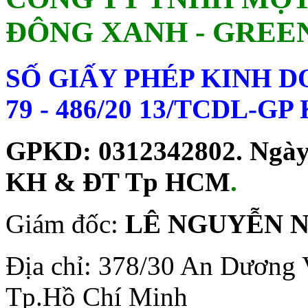
ĐÔNG XANH - GREE
SỐ GIẤY PHÉP KINH 
79 - 486/20 13/TCDL-G
GPKD: 0312342802. Ngày c
KH & ĐT Tp HCM
.
Giám đốc:
LÊ NGUYỄN 
Địa chỉ: 378/30 An Dương 
Tp.Hồ Chí Minh