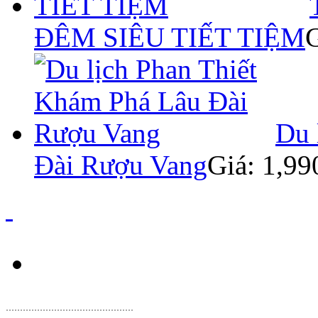
ĐÊM SIÊU TIẾT TIỆM
Du 
Đài Rượu Vang
Giá: 1,9
.
............................................