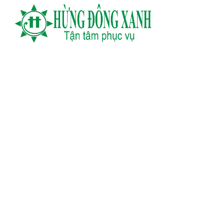
TRANG CHỦ
TOUR NƯỚC NGOÀI
TOUR TRONG NƯỚC
DU
TIN TỨC