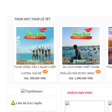
TOUR HOT, TOUR LỄ TẾT
GÀY 1
TOUR VŨNG TÀU 1 NGÀY CHẤT
DU LỊCH PHAN THIẾT KHÁM
TOU
 VÀNG
LƯỢNG GIÁ RẺ
PHÁ LÂU ĐÀI RƯỢU VANG
Giá: 399,000 VND
Giá: 1,990,000 VND
KHÁCH SẠN KHÁC
.
............................................