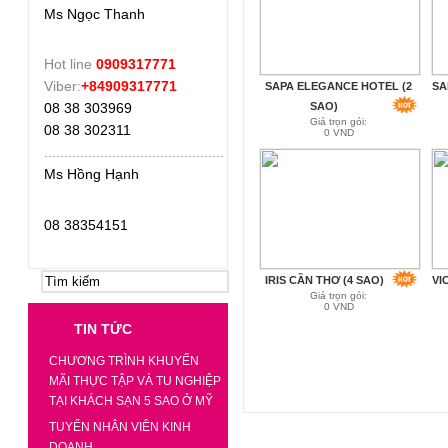
Ms Ngọc Thanh
Hot line
0909317771
Viber:
+84909317771
SAPA ELEGANCE HOTEL (2
SA
08 38 303969
SAO)
Giá trọn gói:
08 38 302311
0 VND
.
............................................
Ms Hồng Hạnh
08 38354151
IRIS CẦN THƠ (4 SAO)
VI
Giá trọn gói:
0 VND
TIN TỨC
CHƯƠNG TRÌNH KHUYẾN
MÃI THỰC TẬP VÀ TU NGHIỆP
TẠI KHÁCH SẠN 5 SAO Ở MỸ
TUYỂN NHÂN VIÊN KINH
DOANH