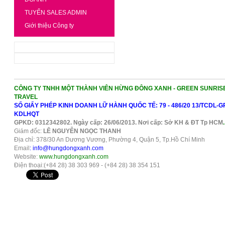
TUYỂN SALES ADMIN
Giới thiệu Công ty
CÔNG TY TNHH MỘT THÀNH VIÊN HỪNG ĐÔNG XANH - GREEN SUNRIS
TRAVEL
SỐ GIẤY PHÉP KINH DOANH LỮ HÀNH QUỐC TẾ: 79 - 486/20 13/TCDL-G
KDLHQT
GPKD: 0312342802. Ngày cấp: 26/06/2013. Nơi cấp: Sở KH & ĐT Tp HCM
.
Giám đốc:
LÊ NGUYỄN NGỌC THANH
Địa chỉ: 378/30 An Dương Vương, Phường 4, Quận 5, Tp.Hồ Chí Minh
Email
: info@hungdongxanh.com
Website:
www.hungdongxanh.com
Điện thoại:(+84 28) 38 303 969 - (+84 28) 38 354 151