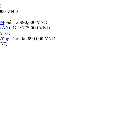
D
,000 VND
ÊM
Giá: 12,990,000 VND
 VÀNG
Giá: 775,000 VND
0 VND
Vũng Tàu
Giá: 699,000 VND
 VND