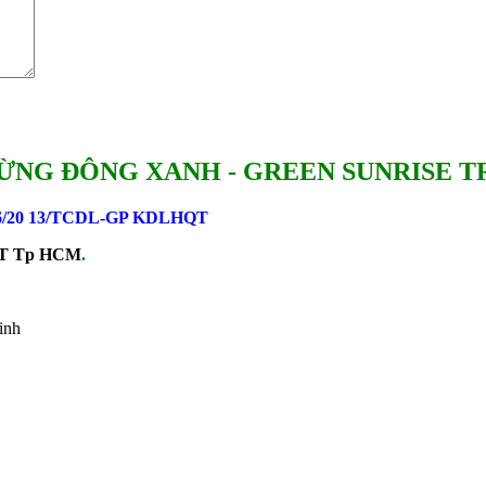
ỪNG ĐÔNG XANH - GREEN SUNRISE T
6/20 13/TCDL-GP KDLHQT
 ĐT Tp HCM
.
inh