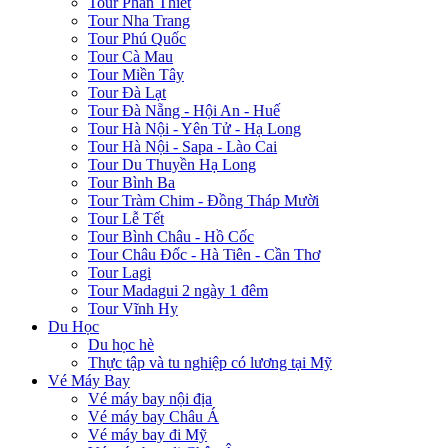
Tour Phan Thiết
Tour Nha Trang
Tour Phú Quốc
Tour Cà Mau
Tour Miền Tây
Tour Đà Lạt
Tour Đà Nẵng - Hội An - Huế
Tour Hà Nội - Yên Tử - Hạ Long
Tour Hà Nội - Sapa - Lào Cai
Tour Du Thuyền Hạ Long
Tour Bình Ba
Tour Tràm Chim - Đồng Tháp Mười
Tour Lễ Tết
Tour Bình Châu - Hồ Cốc
Tour Châu Đốc - Hà Tiên - Cần Thơ
Tour Lagi
Tour Madagui 2 ngày 1 đêm
Tour Vĩnh Hy
Du Học
Du học hè
Thực tập và tu nghiệp có lương tại Mỹ
Vé Máy Bay
Vé máy bay nội địa
Vé máy bay Châu Á
Vé máy bay đi Mỹ