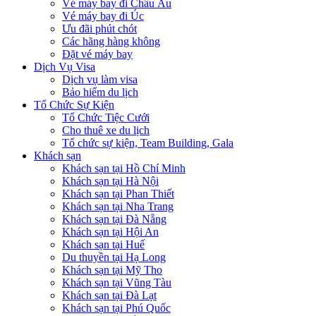
Vé máy bay đi Châu Âu
Vé máy bay đi Úc
Ưu đãi phút chót
Các hãng hàng không
Đặt vé máy bay
Dịch Vụ Visa
Dịch vụ làm visa
Bảo hiểm du lịch
Tổ Chức Sự Kiện
Tổ Chức Tiệc Cưới
Cho thuê xe du lịch
Tổ chức sự kiện, Team Building, Gala
Khách sạn
Khách sạn tại Hồ Chí Minh
Khách sạn tại Hà Nội
Khách sạn tại Phan Thiết
Khách sạn tại Nha Trang
Khách sạn tại Đà Nẵng
Khách sạn tại Hội An
Khách sạn tại Huế
Du thuyền tại Hạ Long
Khách sạn tại Mỹ Tho
Khách sạn tại Vũng Tàu
Khách sạn tại Đà Lạt
Khách sạn tại Phú Quốc