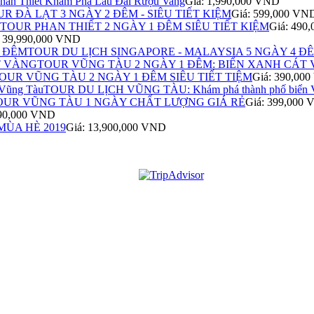
Phan Thiết Khám Phá Lâu Đài Rượu Vang
Giá: 1,990,000 VND
R ĐÀ LẠT 3 NGÀY 2 ĐÊM - SIÊU TIẾT KIỆM
Giá: 599,000 VN
TOUR PHAN THIẾT 2 NGÀY 1 ĐÊM SIÊU TIẾT KIỆM
Giá: 490
: 39,990,000 VND
TOUR DU LỊCH SINGAPORE - MALAYSIA 5 NGÀY 4 Đ
TOUR VŨNG TÀU 2 NGÀY 1 ĐÊM: BIỂN XANH CÁT
OUR VŨNG TÀU 2 NGÀY 1 ĐÊM SIÊU TIẾT TIỆM
Giá: 390,00
TOUR DU LỊCH VŨNG TÀU: Khám phá thành phố biển 
OUR VŨNG TÀU 1 NGÀY CHẤT LƯỢNG GIÁ RẺ
Giá: 399,000
990,000 VND
ÙA HÈ 2019
Giá: 13,900,000 VND