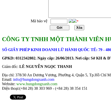
Mã bảo vệ
*
CÔNG TY TNHH MỘT THÀNH VIÊN H
SỐ GIẤY PHÉP KINH DOANH LỮ HÀNH QUỐC TẾ: 79 - 48
GPKD: 0312342802. Ngày cấp: 26/06/2013. Nơi cấp: Sở KH &
Giám đốc:
LÊ NGUYỄN NGỌC THANH
Địa chỉ: 378/30 An Dương Vương, Phường 4, Quận 5, Tp.Hồ Chí M
Email
: info@hungdongxanh.com
Website:
www.hungdongxanh.com
Điện thoại:(+84 28) 38 303 969 - (+84 28) 38 354 151