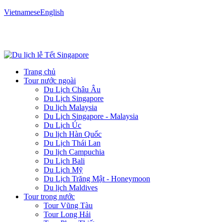
Vietnamese
English
Trang chủ
Tour nước ngoài
Du Lịch Châu Âu
Du Lịch Singapore
Du lịch Malaysia
Du Lịch Singapore - Malaysia
Du Lịch Úc
Du lịch Hàn Quốc
Du Lịch Thái Lan
Du lịch Campuchia
Du Lịch Bali
Du Lịch Mỹ
Du Lịch Trăng Mật - Honeymoon
Du lịch Maldives
Tour trong nước
Tour Vũng Tàu
Tour Long Hải