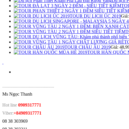
Du lịch 
TOU
TOUR DU LỊCH ÚC 2019
Giá
T
T
TOUR CHÂU ÂU 2019
Giá: 48,
TOUR HÀN QUỐC M
.
............................................
Ms Ngọc Thanh
Hot line
0909317771
Viber:
+84909317771
08 38 303969