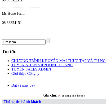
08 38 302311
.
............................................
Ms Hồng Hạnh
08 38354151
Tin tức
CHƯƠNG TRÌNH KHUYẾN MÃI THỰC TẬP VÀ TU NGH
TUYỂN NHÂN VIÊN KINH DOANH
TUYỂN SALES ADMIN
Giới thiệu Công ty
Đặt vé máy bay
Ghi chú:
(
*
) là thông tin bắt buộc
Thông tin hành khách