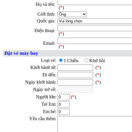
Họ và tên:
(
*
)
Giới tính:
Quốc gia:
Điện thoại:
(
*
)
Email:
(
*
)
Đặt vé máy bay
Loại vé:
1 Chiều
Khứ hồi
Khởi hành từ:
(
*
)
Đi đến:
(
*
)
Ngày khởi hành:
(
*
)
Ngày trở về:
Người lớn:
(
*
)
Trẻ Em:
Em bé:
Yêu cầu thêm: