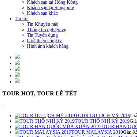
Khách sạn tại Hồng Kông
Khách sạn tại Singapore
Khách sạn khác
Tin tức
Tin Khuyến mãi
Thông tin nghiệp vụ
Tin Tuyển dụng
Giới thiệu công ty
Hình ảnh khách hàng
TOUR HOT, TOUR LỄ TẾT
TOUR DU LỊCH MỸ 2019
Gi
TOUR THỔ NHĨ KỲ 2019
Giá
TOUR HÀN QUỐ
TOUR MALAYSIA 2019
Giá: 8