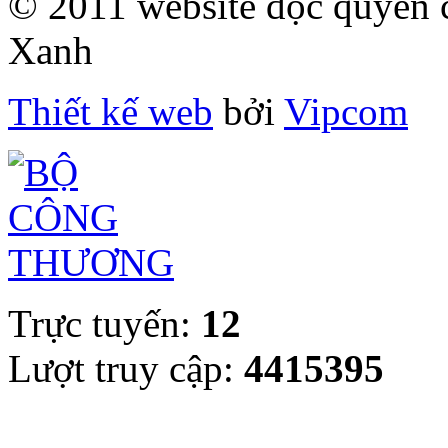
© 2011 website độc quyề
Xanh
Thiết kế web
bởi
Vipcom
Trực tuyến:
12
Lượt truy cập:
4415395