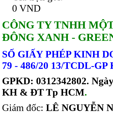
0 VND
CÔNG TY TNHH MỘT
ĐÔNG XANH - GREE
SỐ GIẤY PHÉP KINH 
79 - 486/20 13/TCDL-G
GPKD: 0312342802. Ngày c
KH & ĐT Tp HCM
.
Giám đốc:
LÊ NGUYỄN 