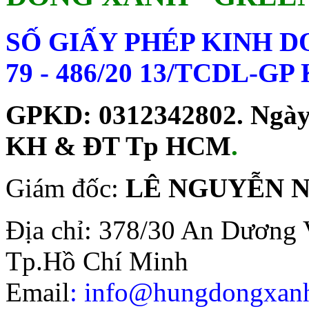
SỐ GIẤY PHÉP KINH 
79 - 486/20 13/TCDL-G
GPKD: 0312342802. Ngày c
KH & ĐT Tp HCM
.
Giám đốc:
LÊ NGUYỄN 
Địa chỉ: 378/30 An Dương 
Tp.Hồ Chí Minh
Email
: info@hungdongxa