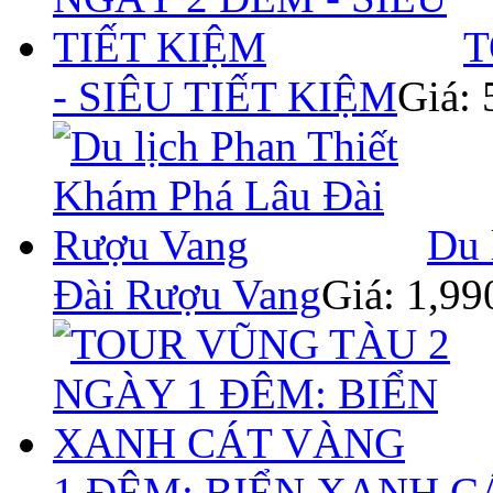
T
- SIÊU TIẾT KIỆM
Giá:
Du 
Đài Rượu Vang
Giá: 1,9
1 ĐÊM: BIỂN XANH 