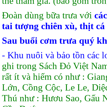
thể tham gia. (bao gồm tron
Đoàn dùng bữa trưa với
các
tai tượng chiên xù, thịt cá 
Sau buổi cơm trưa quý kh
- Khu nuôi và bảo tồn các
ghi trong Sách Đỏ Việt Nam 
rất ít và hiếm có như : Gi
Lớn, Cồng Cộc, Le Le, Diệc
Thú như : Hươu Sao, Gấu 