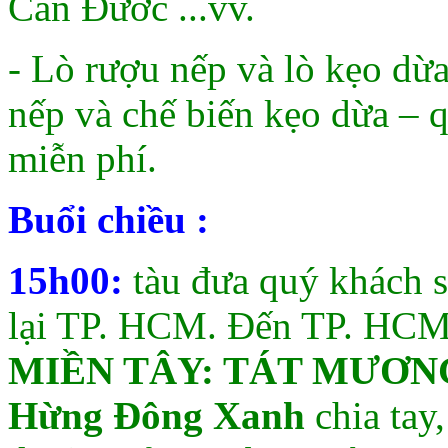
Cần Đước ...vv.
- Lò rượu nếp và lò kẹo dừ
nếp và chế biến kẹo dừa – 
miễn phí.
Buổi chiều :
15h00:
tàu đưa quý khách 
lại TP. HCM. Đến TP. HCM,
MIỀN TÂY: TÁT MƯƠN
Hừng Đông Xanh
chia tay