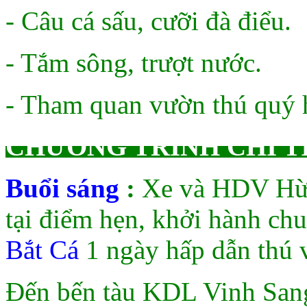
- Câu cá sấu, cưỡi đà điểu.
- Tắm sông, trượt nước.
- Tham quan vườn thú quý 
CHƯƠNG TRÌNH CHI TI
Buổi sáng
:
Xe và HDV Hừ
tại điểm hẹn, khởi hành ch
Bắt Cá
1 ngày hấp dẫn thú v
Đến bến tàu KDL Vinh Sang