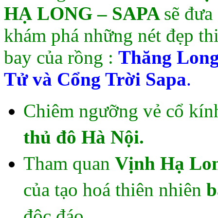
HẠ LONG – SAPA
sẽ đưa
khám phá những nét đẹp th
bay của rồng :
Thăng Long
Tử và Cổng Trời Sapa
.
Chiêm ngưỡng vẻ cổ kính
thủ đô Hà Nội.
Tham quan
Vịnh Hạ Lo
của tạo hoá thiên nhiên
b
độc đáo.