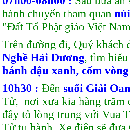
07h00-08h00
:
Sau bữa ăn 
hành chuyến tham quan
núi
"Đất Tổ Phật giáo Việt Nam
Trên đường đi, Quý khách 
Nghề Hải Dương
, tìm hiể
bánh đậu xanh, cốm vòng 
10h30 :
Đến
suối Giải Oa
Tử, nơi xưa kia hàng trăm 
đây tỏ lòng trung với Vua 
Tử tu hành. Xe điện sẽ đưa