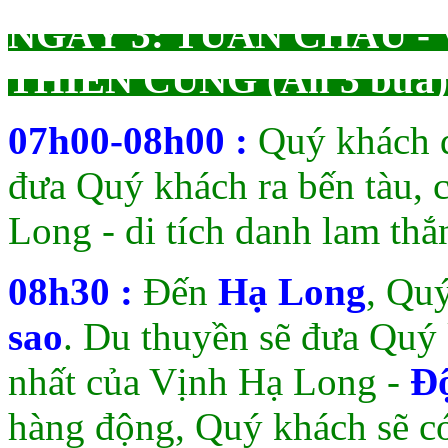
NGÀY 3: TUẦN CHÂU -
THIÊN CUNG (Ăn 3 bữa)
07h00-08h00 :
Quý khách d
đưa Quý khách ra bến tàu, 
Long - di tích danh lam thắ
08h30 :
Đến
Hạ Long
, Qu
sao
. Du thuyền sẽ đưa Quý
nhất của Vịnh Hạ Long -
Đ
hàng động, Quý khách sẽ c