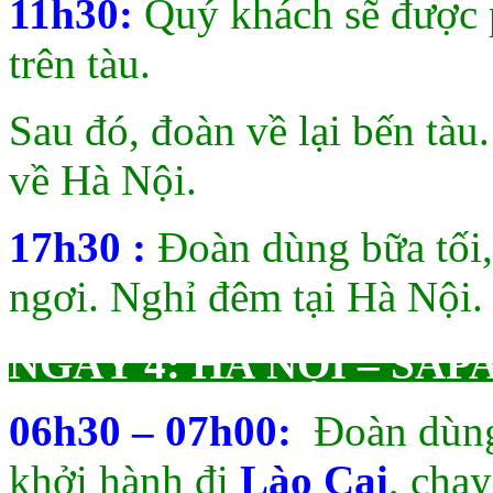
11h30:
Quý khách sẽ được
trên tàu.
Sau đó, đoàn về lại bến tà
về Hà Nội.
17h30 :
Đoàn dùng bữa tối, 
ngơi. Nghỉ đêm tại Hà Nội.
NGÀY 4: HÀ NỘI – SAPA
06h30 – 07h00:
Đoàn dùng 
khởi hành đi
Lào Cai
, chạ