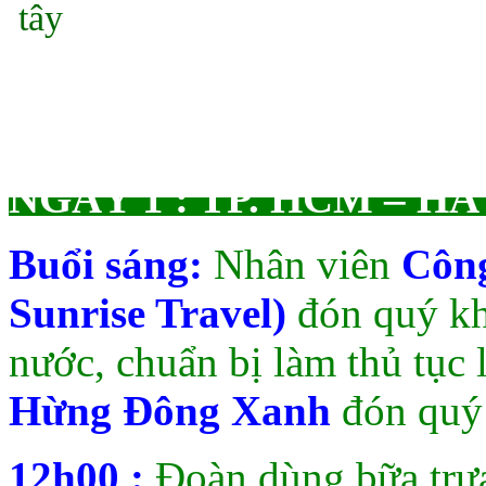
NGÀY 1 : TP. HCM – HÀ N
Buổi sáng:
Nhân viên
Côn
Sunrise Travel)
đón quý khá
nước, chuẩn bị làm thủ tục
Hừng Đông Xanh
đón quý 
12h00 :
Đoàn dùng bữa trưa