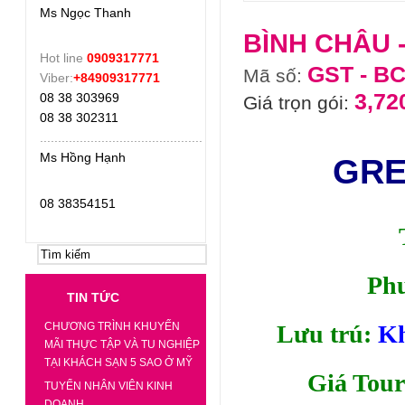
Ms Ngọc Thanh
BÌNH CHÂU -
Hot line
0909317771
GST - B
Mã số:
Viber:
+84909317771
3,72
08 38 303969
Giá trọn gói:
08 38 302311
.
............................................
ĐẶT NGAY
Ms Hồng Hạnh
GRE
08 38354151
Phư
TIN TỨC
CHƯƠNG TRÌNH KHUYẾN
Lưu trú:
Kh
MÃI THỰC TẬP VÀ TU NGHIỆP
TẠI KHÁCH SẠN 5 SAO Ở MỸ
Giá Tour
TUYỂN NHÂN VIÊN KINH
DOANH