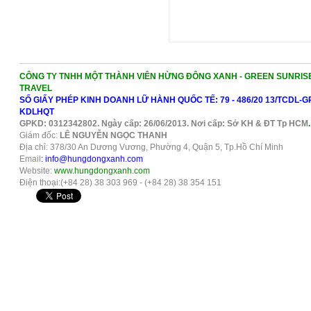
CÔNG TY TNHH MỘT THÀNH VIÊN HỪNG ĐÔNG XANH - GREEN SUNRIS
TRAVEL
SỐ GIẤY PHÉP KINH DOANH LỮ HÀNH QUỐC TẾ: 79 - 486/20 13/TCDL-G
KDLHQT
GPKD: 0312342802. Ngày cấp: 26/06/2013. Nơi cấp: Sở KH & ĐT Tp HCM
.
Giám đốc:
LÊ NGUYỄN NGỌC THANH
Địa chỉ: 378/30 An Dương Vương, Phường 4, Quận 5, Tp.Hồ Chí Minh
Email
: info@hungdongxanh.com
Website:
www.hungdongxanh.com
Điện thoại:(+84 28) 38 303 969 - (+84 28) 38 354 151