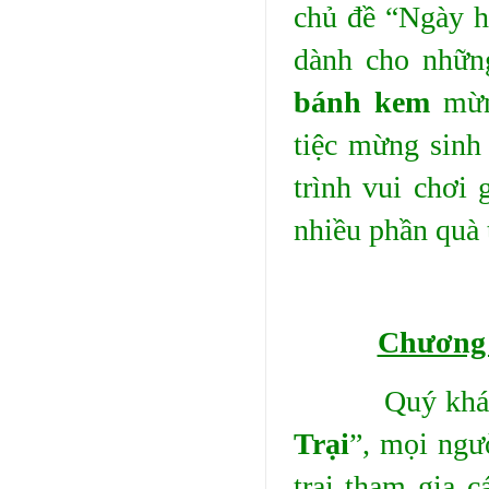
chủ đề “Ngày h
dành cho nhữ
bánh kem
mừn
tiệc mừng sinh
trình vui chơi 
nhiều phần quà 
Chương 
Quý khách th
Trại
”, mọi ngư
trại tham gia c