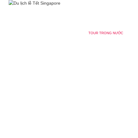
TRANG CHỦ
TOUR NƯỚC NGOÀI
TOUR TRONG NƯỚC
DU
TIN TỨC