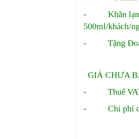
- Khăn lạnh,
500ml/khách/ngà
- Tặng Đoàn:
GIÁ CHƯA B
- Thuế VAT
- Chi phí cá 