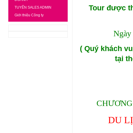
Tour được t
TUYỂN SALES ADMIN
Giới thiệu Công ty
Ngày 
( Quý khách vu
tại t
CHƯƠNG 
DU L