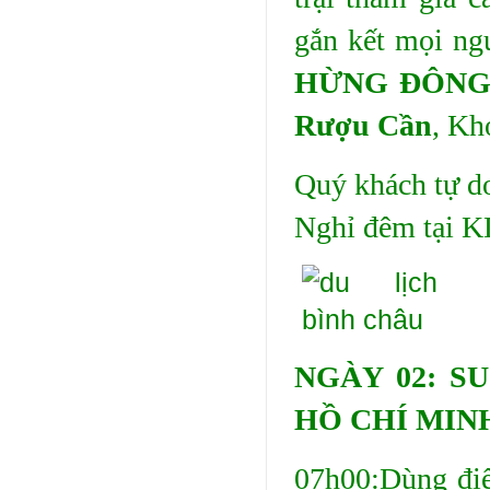
gắn kết mọi n
HỪNG ĐÔNG
Rượu Cần
, Kh
Quý khách tự d
Nghỉ đêm tại K
NGÀY 02: S
HỒ CHÍ MIN
07h00:Dùng điể