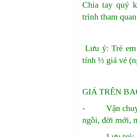
Chia tay quý k
trình tham quan
Lưu ý: Trẻ em 
tính ½ giá vé (
GIÁ TRÊN BA
- Vận chuyển:
ngồi, đời mới, 
- Lưu trú: Res