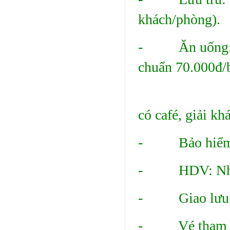
khách/phòng).
- Ăn uống: + 
chuẩn 70.000đ/
+ Bữa sáng
có café, giải khá
- Bảo hiểm du 
- HDV: Nhiệt t
- Giao lưu lửa
- Vé tham qua