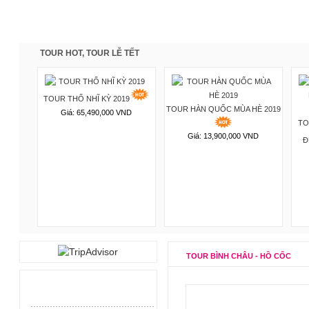
TOUR HOT, TOUR LỄ TẾT
TOUR THỔ NHĨ KỲ 2019
TOUR HÀN QUỐC MÙA HÈ 2019
Giá: 65,490,000 VND
 TÀU:
TO
Giá: 13,900,000 VND
 BIỂN
Đ
TOUR BÌNH CHÂU - HỒ CỐC
.
............................................