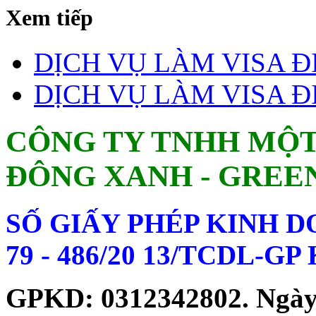
Xem tiếp
DỊCH VỤ LÀM VISA Đ
DỊCH VỤ LÀM VISA ĐI
CÔNG TY TNHH MỘT
ĐÔNG XANH - GREE
SỐ GIẤY PHÉP KINH 
79 - 486/20 13/TCDL-G
GPKD: 0312342802. Ngày c