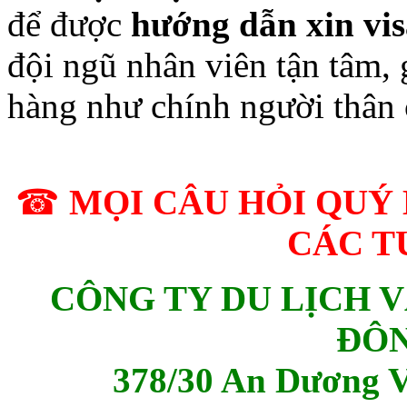
để được
hướng dẫn xin vi
đội ngũ nhân viên tận tâm, 
hàng như chính người thân 
☎
MỌI CÂU HỎI QUÝ
CÁC T
CÔNG TY DU LỊCH 
ĐÔ
378/30 An Dương 