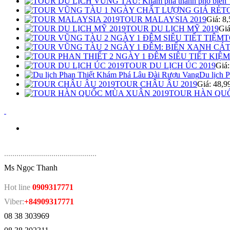
T
TOUR MALAYSIA 2019
Giá: 8
TOUR DU LỊCH MỸ 2019
Gi
T
TOUR DU LỊCH ÚC 2019
Giá
Du lịch 
TOUR CHÂU ÂU 2019
Giá: 48,
TOUR HÀN QUỐ
.
............................................
Ms Ngọc Thanh
Hot line
0909317771
Viber:
+84909317771
08 38 303969