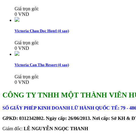
Giá trọn gói:
0 VND
Victoria Chau Doc Hotel (4 sao)
Giá trọn gói:
0 VND
Victoria Can Tho Resort (4 sao)
Giá trọn gói:
0 VND
CÔNG TY TNHH MỘT THÀNH VIÊN H
SỐ GIẤY PHÉP KINH DOANH LỮ HÀNH QUỐC TẾ: 79 - 48
GPKD: 0312342802. Ngày cấp: 26/06/2013. Nơi cấp: Sở KH &
Giám đốc:
LÊ NGUYỄN NGỌC THANH