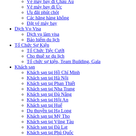
Vé máy bay đi Châu Âu
Vé máy bay đi Úc
Ưu đãi phút chót
Các hãng hàng không
Đặt vé máy bay
Dịch Vụ Visa
Dịch vụ làm visa
Bảo hiểm du lịch
Tổ Chức Sự Kiện
Tổ Chức Tiệc Cưới
Cho thuê xe du lịch
Tổ chức sự kiện, Team Building, Gala
Khách sạn
Khách sạn tại Hồ Chí Minh
Khách sạn tại Hà Nội
Khách sạn tại Phan Thiết
Khách sạn tại Nha Trang
Khách sạn tại Đà Nẵng
Khách sạn tại Hội An
Khách sạn tại Huế
Du thuyền tại Hạ Long
Khách sạn tại Mỹ Tho
Khách sạn tại Vũng Tàu
Khách sạn tại Đà Lạt
Khách sạn tại Phú Quốc