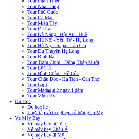
Tour Phan Thiết
Tour Nha Trang
Tour Phú Quốc
Tour Cà Mau
Tour Miền Tây
Tour Đà Lạt
Tour Đà Nẵng - Hội An - Huế
Tour Hà Nội - Yên Tử - Hạ Long
Tour Hà Nội - Sapa - Lào Cai
Tour Du Thuyền Hạ Long
Tour Bình Ba
Tour Tràm Chim - Đồng Tháp Mười
Tour Lễ Tết
Tour Bình Châu - Hồ Cốc
Tour Châu Đốc - Hà Tiên - Cần Thơ
Tour Lagi
Tour Madagui 2 ngày 1 đêm
Tour Vĩnh Hy
Du Học
Du học hè
Thực tập và tu nghiệp có lương tại Mỹ
Vé Máy Bay
Vé máy bay nội địa
Vé máy bay Châu Á
Vé máy bay đi Mỹ