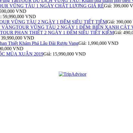
TOUR DU LỊCH VŨNG TÀU: Khám phá thành phố biển 
OUR VŨNG TÀU 1 NGÀY CHẤT LƯỢNG GIÁ RẺ
Giá: 399,000
,590,000 VND
á: 59,990,000 VND
OUR VŨNG TÀU 2 NGÀY 1 ĐÊM SIÊU TIẾT TIỆM
Giá: 390,00
TOUR VŨNG TÀU 2 NGÀY 1 ĐÊM: BIỂN XANH CÁT
TOUR PHAN THIẾT 2 NGÀY 1 ĐÊM SIÊU TIẾT KIỆM
Giá: 490
: 39,990,000 VND
Phan Thiết Khám Phá Lâu Đài Rượu Vang
Giá: 1,990,000 VND
990,000 VND
C MÙA XUÂN 2019
Giá: 15,990,000 VND