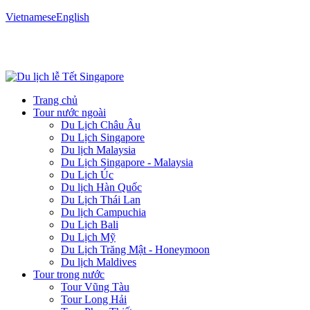
Vietnamese
English
Trang chủ
Tour nước ngoài
Du Lịch Châu Âu
Du Lịch Singapore
Du lịch Malaysia
Du Lịch Singapore - Malaysia
Du Lịch Úc
Du lịch Hàn Quốc
Du Lịch Thái Lan
Du lịch Campuchia
Du Lịch Bali
Du Lịch Mỹ
Du Lịch Trăng Mật - Honeymoon
Du lịch Maldives
Tour trong nước
Tour Vũng Tàu
Tour Long Hải