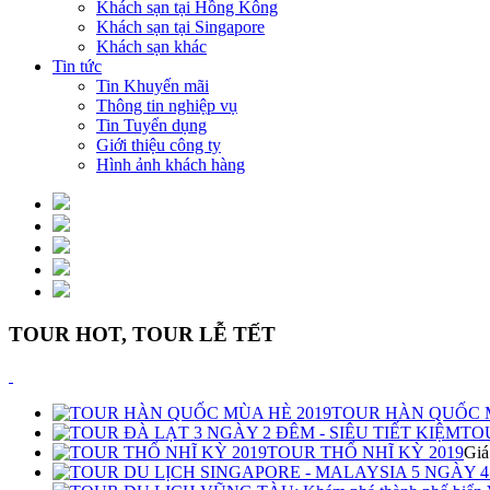
Khách sạn tại Hồng Kông
Khách sạn tại Singapore
Khách sạn khác
Tin tức
Tin Khuyến mãi
Thông tin nghiệp vụ
Tin Tuyển dụng
Giới thiệu công ty
Hình ảnh khách hàng
TOUR HOT, TOUR LỄ TẾT
TOUR HÀN QUỐC M
TOU
TOUR THỔ NHĨ KỲ 2019
Giá