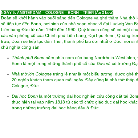
NGÀY 5: AMSTERDAM – COLOGNE – BONN – TRIER (Ăn 3 bữa)
Đoàn sẽ khởi hành vào buổi sáng đến Cologne và ghé thăm Nhà thờ 
sẽ tiếp tục đến Bonn, nơi sinh của nhà soạn nhạc vĩ đại Ludwig Van 
Liên bang Đức từ năm 1949 đến 1990. Quý khách cũng sẽ có một ch
các văn phòng cũ của Chính phủ Liên bang, Đại học Bonn, Quảng trườ
trưa, Đoàn sẽ tiếp tục đến Trier, thành phố lâu đời nhất ở Đức, nơi si
chủ nghĩa cộng sản.
Thành phố Bonn
nằm phía nam của bang Nordrhein-Westfalen, 
Bonn là một trong những thành phố cổ của Đức và có trường Đại
Nhà thờ lớn Cologne
tráng lệ như là một biểu tượng, được ghé 
20 nghìn khách tham quan mỗi ngày. Đây cũng là nhà thờ tháp 
Cologne, Đức.
Đại học Bonn
là một trường đại học nghiên cứu công đặt tại Bon
thức hiện tại vào năm 1818 từ các tổ chức giáo dục đại học khác
trong những trường đại học hàng đầu ở Đức.