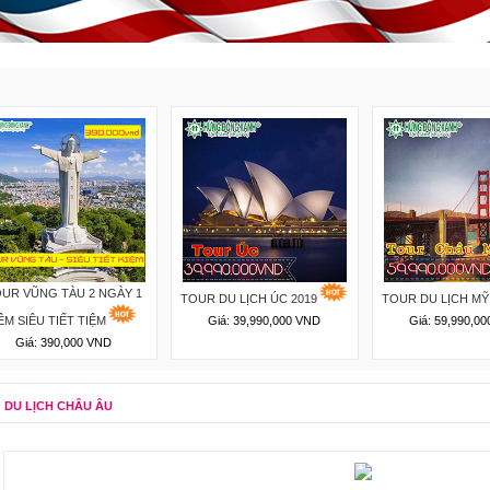
UR VŨNG TÀU 2 NGÀY 1
TOUR DU LỊCH ÚC 2019
TOUR DU LỊCH MỸ
ÊM SIÊU TIẾT TIỆM
Giá: 39,990,000 VND
Giá: 59,990,0
Giá: 390,000 VND
DU LỊCH CHÂU ÂU