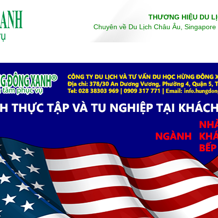
THƯƠNG HIỆU DU LỊ
Chuyên về Du Lịch Châu Âu, Singapore 
TOUR TRONG NƯỚC
DU HỌC
VÉ MÁY BAY
DỊCH VỤ VISA
TỔ