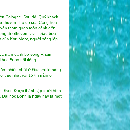
lớn Cologne. Sau đó, Quý khách
Beethoven, thủ đô của Cộng hòa
uyến tham quan toàn cảnh đến
ng Beethoven, v.v ... Sau bữa
nh của Karl Marx, người sáng lập
và nằm cạnh bờ sông Rhein.
 học Bonn nổi tiếng.
thăm nhiều nhất ở Đức với khoảng
đôi cao nhất với 157m nằm ở
n, Đức. Được thành lập dưới hình
, Đại học Bonn là ngày nay là một