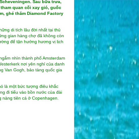
 Scheveningen. Sau bữa trưa,
 tham quan cối xay gió, guốc
dam, ghé thăm Diamond Factory
hững di tích lâu đời nhất tại thủ
hững gian hàng chợ đã không còn
ường để tận hưởng hương vị lịch
ể ngắm nhìn thành phố Amsterdam
Westerkerk nơi yên nghỉ của danh
ng Van Gogh, bảo tàng quốc gia
nó là một bức tượng điêu khắc
ng đi tiểu vào bồn nước của đài
g nàng tiên cá ở Copenhagen.