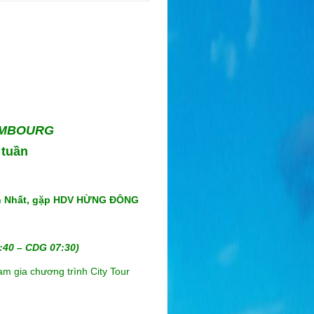
MBOURG
tuần
ơn Nhất, gặp HDV
HỪNG ĐÔNG
:40 – CDG 07:30)
m gia chương trình City Tour