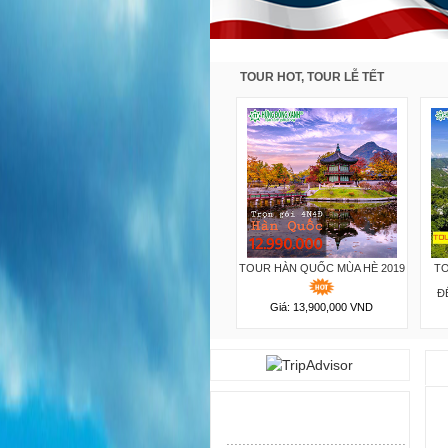
TOUR HOT, TOUR LỄ TẾT
TOUR HÀN QUỐC MÙA XUÂN
TOUR HÀN QUỐC MÙA HÈ 2019
TO
D
2019
Đ
Giá: 13,900,000 VND
Giá: 15,990,000 VND
.
............................................