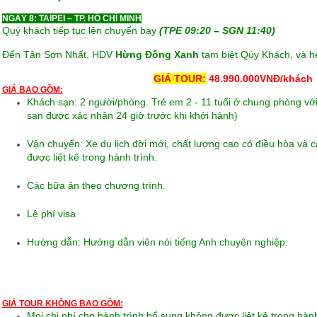
NGÀY 8: TAIPEI – TP. HỒ CHÍ MINH
Quý khách tiếp tục lên chuyến bay
(TPE 09:20 – SGN 11:40)
Đến Tân Sơn Nhất, HDV
Hừng Đông Xanh
tạm biệt Qúy Khách, và hẹ
GIÁ TOUR:
48.990.000VNĐ/khách
GIÁ BAO GỒM:
Khách sạn: 2 người/phòng. Trẻ em 2 - 11 tuổi ở chung phòng với
sạn được xác nhận 24 giờ trước khi khởi hành)
Vận chuyển: Xe du lịch đời mới, chất lượng cao có điều hòa và 
được liệt kê trong hành trình.
Các bữa ăn theo chương trình.
Lệ phí visa
Hướng dẫn: Hướng dẫn viên nói tiếng Anh chuyên nghiệp.
GIÁ TOUR KHÔNG BAO GỒM:
Mọi chi phí cho hành trình bổ sung không được liệt kê trong hành