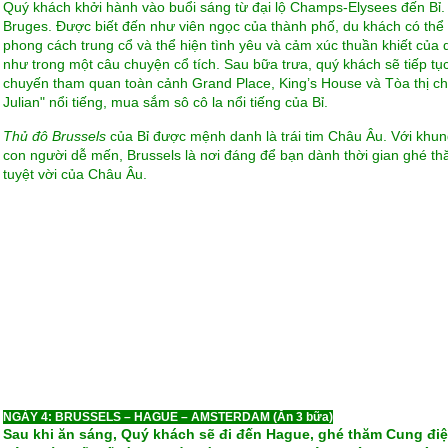
Quý khách khởi hành vào buổi sáng từ đại lộ Champs-Elysees đến Bỉ.
Bruges. Được biết đến như viên ngọc của thành phố, du khách có thể
phong cách trung cổ và thể hiện tình yêu và cảm xúc thuần khiết của 
như trong một câu chuyện cổ tích. Sau bữa trưa, quý khách sẽ tiếp tụ
chuyến tham quan toàn cảnh Grand Place, King’s House và Tòa thị chí
Julian" nổi tiếng, mua sắm sô cô la nổi tiếng của Bỉ.
Thủ đô Brussels
của Bỉ được mệnh danh là trái tim Châu Âu. Với khung
con người dễ mến, Brussels là nơi đáng để bạn dành thời gian ghé th
tuyệt vời của Châu Âu.
NGÀY 4: BRUSSELS – HAGUE – AMSTERDAM (Ăn 3 bữa)
Sau khi ăn sáng, Quý khách sẽ đi đến Hague, ghé thăm Cung điệ