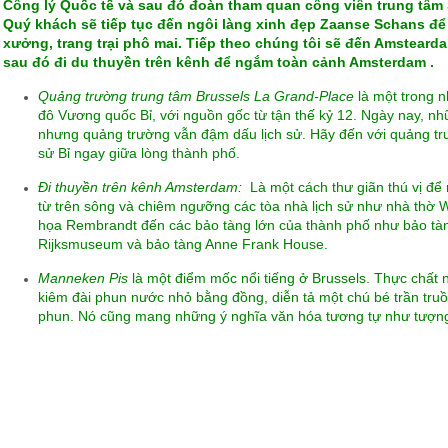
Công lý Quốc tế và sau đó đoàn tham quan công viên trung tâm
Quý khách sẽ tiếp tục đến ngôi làng xinh đẹp Zaanse Schans để
xưởng, trang trại phô mai. Tiếp theo chúng tôi sẽ đến Amstear
sau đó đi du thuyền trên kênh để ngắm toàn cảnh Amsterdam .
Quảng trường trung tâm Brussels La Grand-Place
là một trong n
đô Vương quốc Bỉ, với nguồn gốc từ tận thế kỷ 12. Ngày nay, n
nhưng quảng trường vẫn đậm dấu lịch sử. Hãy đến với quảng tr
sử Bỉ ngay giữa lòng thành phố.
Đi thuyền trên kênh Amsterdam
:
Là một cách thư giãn thú vị đ
từ trên sông và chiêm ngưỡng các tòa nhà lịch sử như nhà thờ 
họa Rembrandt đến các bảo tàng lớn của thành phố như bảo tà
Rijksmuseum và bảo tàng Anne Frank House.
Manneken Pis
là một điểm mốc nổi tiếng ở Brussels. Thực chất 
kiêm đài phun nước nhỏ bằng đồng, diễn tả một chú bé trần truồ
phun. Nó cũng mang những ý nghĩa văn hóa tương tự như tượn