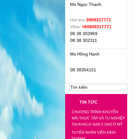
Ms Ngọc Thanh
Hot line
0909317771
Viber:
+84909317771
08 38 303969
08 38 302311
.
............................................
Ms Hồng Hạnh
08 38354151
TIN TỨC
CHƯƠNG TRÌNH KHUYẾN
MÃI THỰC TẬP VÀ TU NGHIỆP
TẠI KHÁCH SẠN 5 SAO Ở MỸ
TUYỂN NHÂN VIÊN KINH
DOANH