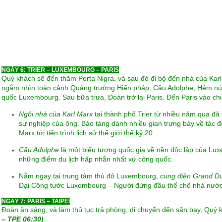
NGÀY 6: TRIER – LUXEMBOURG – PARIS
Quý khách sẽ đến thăm Porta Nigra, và sau đó đi bộ đến nhà của Kar
ngắm nhìn toàn cảnh Quảng trường Hiến pháp, Cầu Adolphe, Hẻm núi
quốc Luxembourg. Sau bữa trưa, Đoàn trở lại Paris. Đến Paris vào ch
Ngôi nhà của Karl Marx
tại thành phố Trier từ nhiều năm qua đã 
sự nghiệp của ông. Bảo tàng dành nhiều gian trưng bày về tác đ
Marx tới tiến trình lịch sử thế giới thế kỷ 20.
Cầu Adolphe
là một biểu tượng quốc gia về nền độc lập của Lux
những điểm du lịch hấp nhẫn nhất xứ công quốc.
Nằm ngay tại trung tâm thủ đô Luxembourg,
cung điện Grand Du
Đại Công tước Luxembourg – Người đứng đầu thể chế nhà nước 
NGÀY 7: PARIS – TAIPEI
Đoàn ăn sáng, và làm thủ tục trả phòng, di chuyển đến sân bay, Quý
– TPE 06:30)