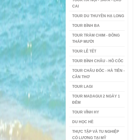
TOUR HÀ NỘI - SAPA - LÀO
CAI
TOUR DU THUYỀN HẠ LONG
TOUR BÌNH BA
TOUR TRÀM CHIM - ĐỒNG
THÁP MƯỜI
TOUR LỄ TẾT
TOUR BÌNH CHÂU - HỒ CỐC
TOUR CHÂU ĐỐC - HÀ TIÊN -
CẦN THƠ
TOUR LAGI
TOUR MADAGUI 2 NGÀY 1
ĐÊM
TOUR VĨNH HY
DU HỌC HÈ
THỰC TẬP VÀ TU NGHIỆP
CÓ LƯƠNG TẠI MỸ