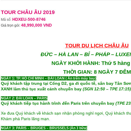
TOUR CHÂU ÂU 2019
HDXEU-500-8746
Mã số:
48,990,000 VND
Giá trọn gói:
ĐẶT NGAY
TOUR DU LỊCH CHÂU ÂU
ĐỨC – HÀ LAN – BỈ
–
PHÁP
–
LUXE
NGÀY KHỞI HÀNH: Thứ
5
hàng 
THỜI GIAN:
8
NGÀY
7
ĐÊM
NGÀY 1: TP. HỒ CHÍ MINH – ĐÀI LOAN ( Ăn trên máy bay)
Quý khách tập trung tại Cổng D2, ga đi quốc tế, sân bay Tân S
XANH
làm thủ tục xuất cảnh chuyến bay
(SGN 12:50 – TPE 17:15)
NGÀY 2: ĐÀI LOAN – PARIS
Quý khách tiếp tục hành trình đến Paris trên chuyến bay
(TPE 23
Xe đưa Quý khách về khách sạn nhận phòng nghỉ ngơi, Quý khách tha
Khám phá Paris lãng mạn.
NGÀY 3: PARIS – BRUGES – BRUSSELS (Ăn 3 bữa)