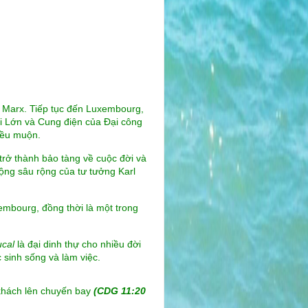
l Marx. Tiếp tục đến Luxembourg,
 Lớn và Cung điện của Đại công
iều muộn.
trở thành bảo tàng về cuộc đời và
ộng sâu rộng của tư tưởng Karl
embourg, đồng thời là một trong
cal
là đại dinh thự cho nhiều đời
sinh sống và làm việc.
 khách lên chuyến bay
(CDG 11:20