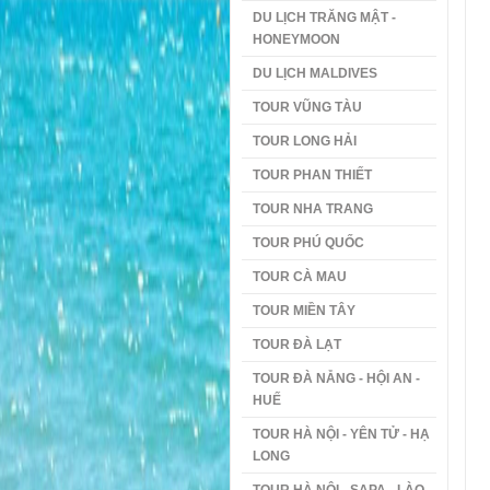
DU LỊCH TRĂNG MẬT -
HONEYMOON
DU LỊCH MALDIVES
TOUR VŨNG TÀU
TOUR LONG HẢI
TOUR PHAN THIẾT
TOUR NHA TRANG
TOUR PHÚ QUỐC
TOUR CÀ MAU
TOUR MIỀN TÂY
TOUR ĐÀ LẠT
TOUR ĐÀ NẴNG - HỘI AN -
HUẾ
TOUR HÀ NỘI - YÊN TỬ - HẠ
LONG