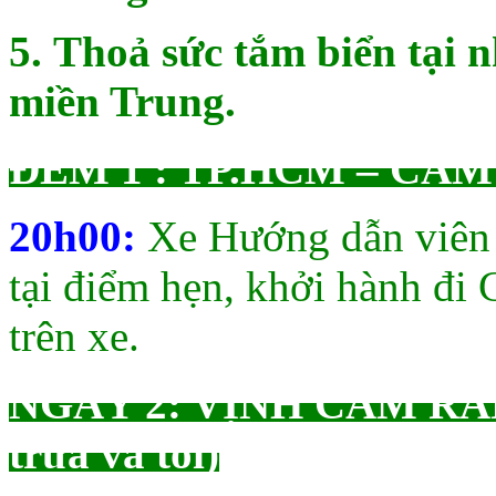
5.
Thoả sức tắm biển tại 
miền Trung.
ĐÊM 1 : TP.HCM – CA
20h00:
Xe Hướng dẫn vi
tại điểm hẹn, khởi hành đ
trên xe.
NGÀY 2: VỊNH CAM RAN
trưa và tối)