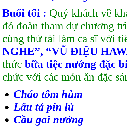
Buổi tối :
Quý khách về khá
đó đoàn tham dự chương tr
cùng thử tài làm ca sĩ với t
NGHE”, “VŨ ĐIỆU HAW
thức
bữa tiệc nướng đặc bi
chức với các món ăn đặc sả
Cháo tôm hùm
Lẩu tả pín lù
Cầu gai nướng