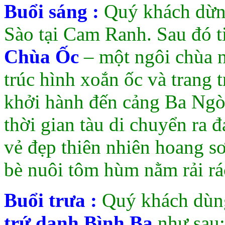
Buổi sáng :
Quý khách dừng
Sào tại Cam Ranh. Sau đó t
Chùa Ốc
– một ngôi chùa n
trúc hình xoắn ốc và trang 
khởi hành đến cảng Ba Ngòi
thời gian tàu di chuyển ra
vẻ đẹp thiên nhiên hoang s
bè nuôi tôm hùm nằm rải rác
Buổi trưa :
Quý khách dùng
trứ danh Bình Ba
như sau