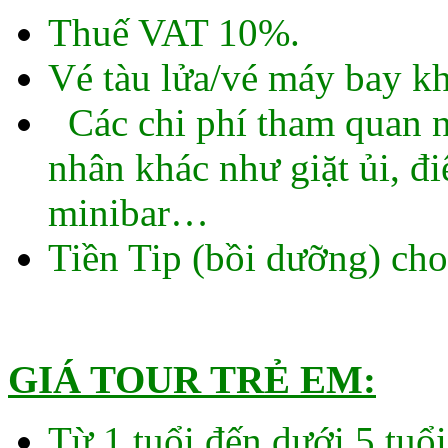
Thuế VAT 10%.
Vé tàu lửa/vé máy bay
Các chi phí tham quan ng
nhân khác như giặt ủi, đi
minibar…
Tiền Tip (bồi dưỡng) cho
GIÁ TOUR TRẺ EM:
Từ 1 tuổi đến dưới 5 tuổ