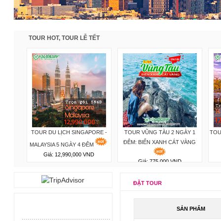
TOUR HOT, TOUR LỄ TẾT
 ĐÊM -
TOUR DU LỊCH SINGAPORE -
TOUR VŨNG TÀU 2 NGÀY 1
TOU
ĐÊM: BIỂN XANH CÁT VÀNG
MALAYSIA 5 NGÀY 4 ĐÊM
Giá: 12,990,000 VND
Giá: 775,000 VND
ĐẶT TOUR
SẢN PHẨM
.
............................................