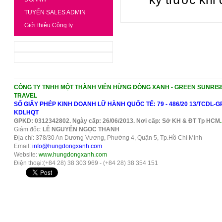
TUYỂN SALES ADMIN
Giới thiệu Công ty
CÔNG TY TNHH MỘT THÀNH VIÊN HỪNG ĐÔNG XANH - GREEN SUNRIS
TRAVEL
SỐ GIẤY PHÉP KINH DOANH LỮ HÀNH QUỐC TẾ: 79 - 486/20 13/TCDL-G
KDLHQT
GPKD: 0312342802. Ngày cấp: 26/06/2013. Nơi cấp: Sở KH & ĐT Tp HCM
.
Giám đốc:
LÊ NGUYỄN NGỌC THANH
Địa chỉ: 378/30 An Dương Vương, Phường 4, Quận 5, Tp.Hồ Chí Minh
Email
: info@hungdongxanh.com
Website:
www.hungdongxanh.com
Điện thoại:(+84 28) 38 303 969 - (+84 28) 38 354 151