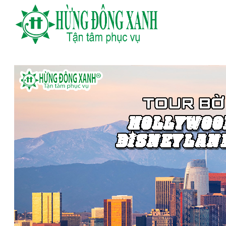
TRANG CHỦ
TOUR NƯỚC NGOÀI
TOUR TRONG NƯỚC
DU
TIN TỨC